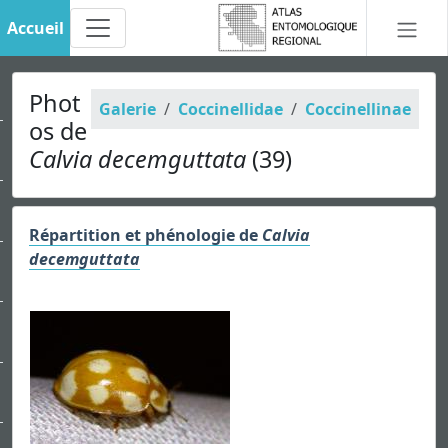
Accueil
Phot
Galerie
Coccinellidae
Coccinellinae
os de
Calvia decemguttata
(39)
Répartition et phénologie de
Calvia
decemguttata