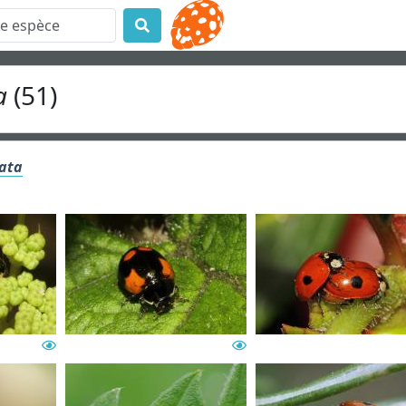
a
(51)
tata